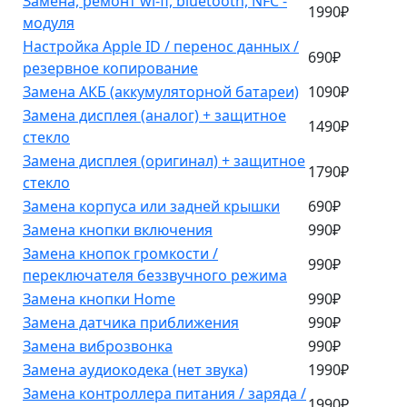
Замена, ремонт wi-fi, bluetooth, NFC -
1990₽
модуля
Настройка Apple ID / перенос данных /
690₽
резервное копирование
Замена АКБ (аккумуляторной батареи)
1090₽
Замена дисплея (аналог) + защитное
1490₽
стекло
Замена дисплея (оригинал) + защитное
1790₽
стекло
Замена корпуса или задней крышки
690₽
Замена кнопки включения
990₽
Замена кнопок громкости /
990₽
переключателя беззвучного режима
Замена кнопки Home
990₽
Замена датчика приближения
990₽
Замена виброзвонка
990₽
Замена аудиокодека (нет звука)
1990₽
Замена контроллера питания / заряда /
1990₽