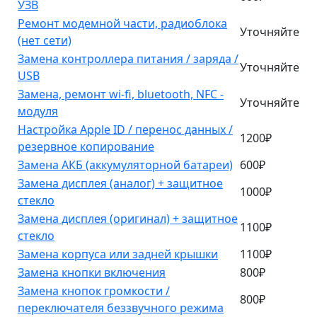
УЗВ
Ремонт модемной части, радиоблока
Уточняйте
(нет сети)
Замена контроллера питания / заряда /
Уточняйте
USB
Замена, ремонт wi-fi, bluetooth, NFC -
Уточняйте
модуля
Настройка Apple ID / перенос данных /
1200₽
резервное копирование
Замена АКБ (аккумуляторной батареи)
600₽
Замена дисплея (аналог) + защитное
1000₽
стекло
Замена дисплея (оригинал) + защитное
1100₽
стекло
Замена корпуса или задней крышки
1100₽
Замена кнопки включения
800₽
Замена кнопок громкости /
800₽
переключателя беззвучного режима