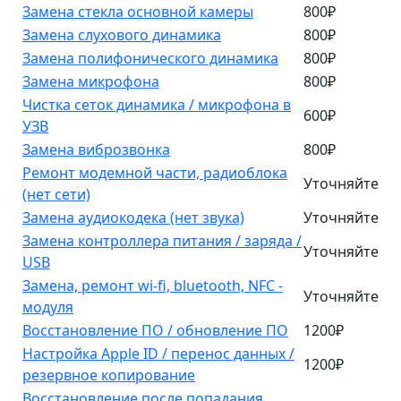
Замена стекла основной камеры
800₽
Замена слухового динамика
800₽
Замена полифонического динамика
800₽
Замена микрофона
800₽
Чистка сеток динамика / микрофона в
600₽
УЗВ
Замена виброзвонка
800₽
Ремонт модемной части, радиоблока
Уточняйте
(нет сети)
Замена аудиокодека (нет звука)
Уточняйте
Замена контроллера питания / заряда /
Уточняйте
USB
Замена, ремонт wi-fi, bluetooth, NFC -
Уточняйте
модуля
Восстановление ПО / обновление ПО
1200₽
Настройка Apple ID / перенос данных /
1200₽
резервное копирование
Восстановление после попадания