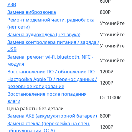
600₽
УЗВ
Замена виброзвонка
800₽
Ремонт модемной части, радиоблока
Уточняйте
(нет сети)
Замена аудиокодека (нет звука)
Уточняйте
Замена контроллера питания / заряда /
Уточняйте
USB
Замена, ремонт wi-fi, bluetooth, NFC -
Уточняйте
модуля
Восстановление ПО / обновление ПО
1200₽
Настройка Apple ID / перенос данных /
1200₽
резервное копирование
Восстановление после попадания
От 1000₽
влаги
Цена работы без детали
Замена АКБ (аккумуляторной батареи)
800₽
Замена стекла (переклейка на спец.
1200₽
оборудовании, OCA)