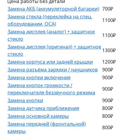
Цена работы без детали
Замена АКБ (аккумуляторной батареи)
700₽
Замена стекла (переклейка на спец.
1100₽
оборудовании, OCA)
Замена дисплея (аналог) + защитное
1100₽
стекло
Замена дисплея (оригинал) + защитное
1300₽
стекло
Замена корпуса или задней крышки
1200₽
Замена разъёма зарядки / наушников
900₽
Замена кнопки включения
900₽
Замена кнопок громкости /
900₽
переключателя беззвучного режима
Замена кнопки
900₽
Замена датчика приближения
800₽
Замена основной камеры
800₽
Замена передней (фронтальной)
800₽
камеры