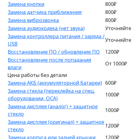
Замена кнопки
800₽
Замена датчика приближения
800₽
Замена виброзвонка
800₽
Замена аудиокодека (нет звука)
Уточняйте
Замена контроллера питания / заряда /
Уточняйте
USB
Восстановление ПО / обновление ПО
1200₽
Восстановление после попадания
От 1000₽
влаги
Цена работы без детали
Замена АКБ (аккумуляторной батареи)
600₽
Замена стекла (переклейка на спец.
1000₽
оборудовании, OCA)
Замена дисплея (аналог) + защитное
1000₽
стекло
Замена дисплея (оригинал) + защитное
1200₽
стекло
Замена корпуса или задней крышки
1200₽