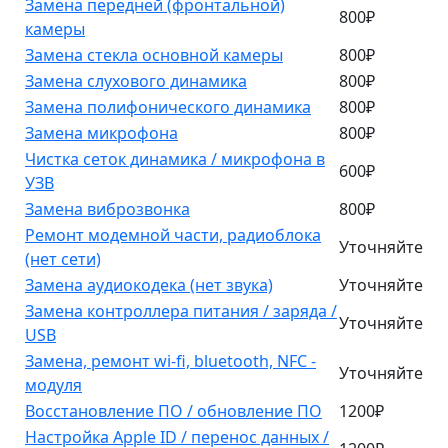
Замена передней (фронтальной)
800₽
камеры
Замена стекла основной камеры
800₽
Замена слухового динамика
800₽
Замена полифонического динамика
800₽
Замена микрофона
800₽
Чистка сеток динамика / микрофона в
600₽
УЗВ
Замена виброзвонка
800₽
Ремонт модемной части, радиоблока
Уточняйте
(нет сети)
Замена аудиокодека (нет звука)
Уточняйте
Замена контроллера питания / заряда /
Уточняйте
USB
Замена, ремонт wi-fi, bluetooth, NFC -
Уточняйте
модуля
Восстановление ПО / обновление ПО
1200₽
Настройка Apple ID / перенос данных /