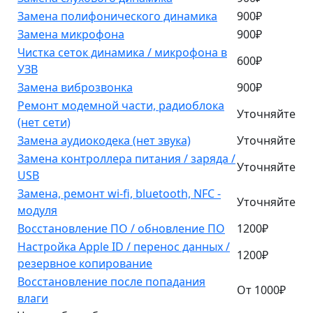
Замена полифонического динамика
900₽
Замена микрофона
900₽
Чистка сеток динамика / микрофона в
600₽
УЗВ
Замена виброзвонка
900₽
Ремонт модемной части, радиоблока
Уточняйте
(нет сети)
Замена аудиокодека (нет звука)
Уточняйте
Замена контроллера питания / заряда /
Уточняйте
USB
Замена, ремонт wi-fi, bluetooth, NFC -
Уточняйте
модуля
Восстановление ПО / обновление ПО
1200₽
Настройка Apple ID / перенос данных /
1200₽
резервное копирование
Восстановление после попадания
От 1000₽
влаги