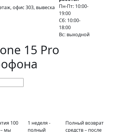
Пн-Пт: 10:00-
3 этаж, офис 303, вывеска
19:00
Сб: 10:00-
18:00
Вс: выходной
one 15 Pro
рофона
нтия 100
1 неделя -
Полный возврат
 – мы
полный
средств – после