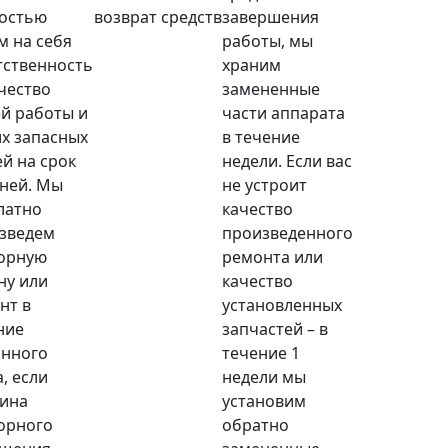
остью
возврат средств
завершения
м на себя
работы, мы
тственность
храним
ачество
замененные
й работы и
части аппарата
х запасных
в течение
ей на срок
недели. Если вас
дней. Мы
не устроит
латно
качество
зведем
произведенного
орную
ремонта или
ну или
качество
нт в
установленных
ние
запчастей – в
анного
течение 1
, если
недели мы
ина
установим
орного
обратно