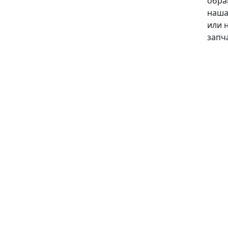
обра
наша
или 
запч