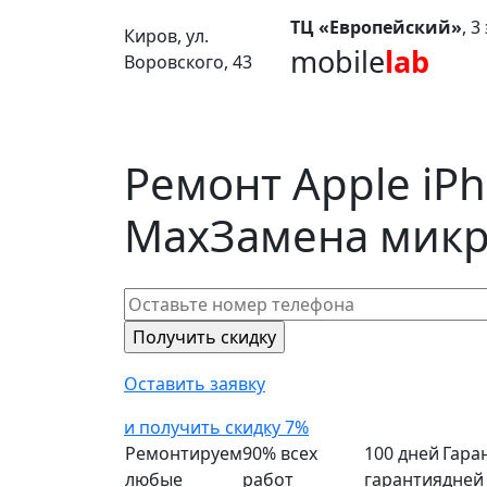
ТЦ «Европейский»
, 
Киров, ул.
mobile
lab
Воровского, 43
Ремонт Apple iPh
Max
Замена мик
Оставить заявку
и получить скидку 7%
Ремонтируем
90% всех
100 дней
Гара
любые
работ
гарантия
дней