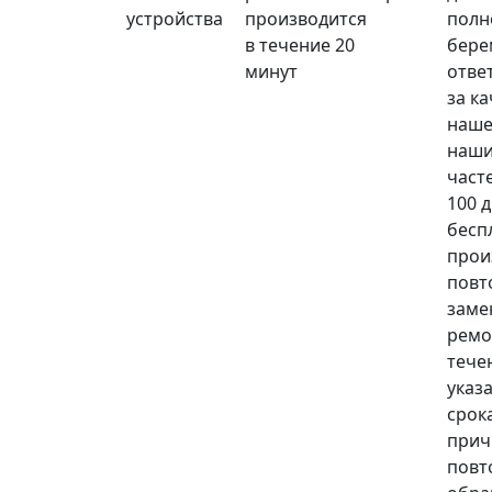
устройства
производится
полн
в течение 20
бере
минут
отве
за к
наше
наши
част
100 
бесп
прои
повт
заме
ремо
тече
указ
срока
прич
повт