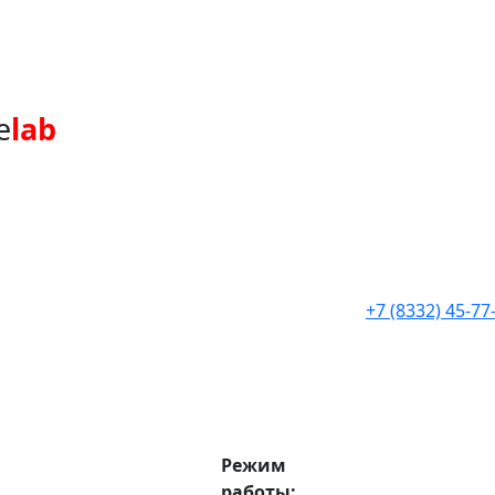
e
lab
+7 (8332) 45-77
Режим
работы: