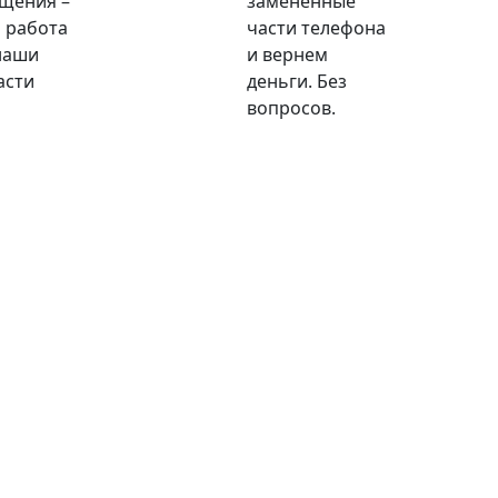
щения –
замененные
 работа
части телефона
наши
и вернем
асти
деньги. Без
вопросов.