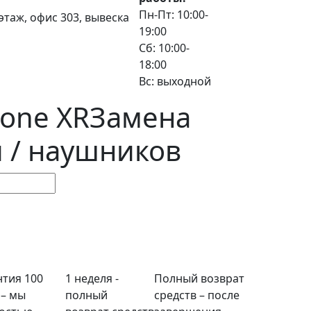
Пн-Пт: 10:00-
3 этаж, офис 303, вывеска
19:00
Сб: 10:00-
18:00
Вс: выходной
hone XR
Замена
 / наушников
нтия 100
1 неделя -
Полный возврат
 – мы
полный
средств – после