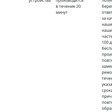
устройства
производится
полн
в течение 20
бере
минут
отве
за к
наше
наши
част
100 
бесп
прои
повт
заме
ремо
тече
указ
срока
прич
повт
обра