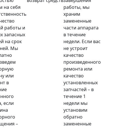
остью
возврат средств
завершения
м на себя
работы, мы
тственность
храним
ачество
замененные
й работы и
части аппарата
х запасных
в течение
ей на срок
недели. Если вас
дней. Мы
не устроит
латно
качество
зведем
произведенного
орную
ремонта или
ну или
качество
нт в
установленных
ние
запчастей – в
анного
течение 1
, если
недели мы
ина
установим
орного
обратно
щения –
замененные