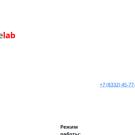
e
lab
+7 (8332) 45-77
Режим
работы: