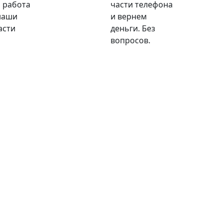
 работа
части телефона
наши
и вернем
асти
деньги. Без
вопросов.