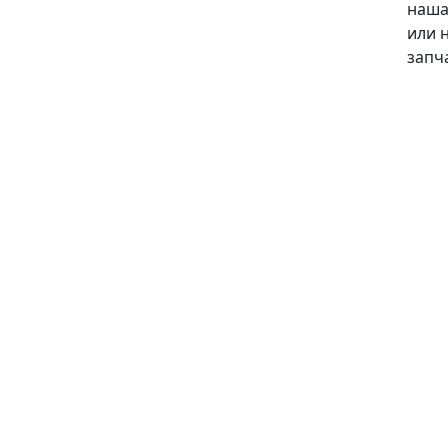
наша
или 
запч