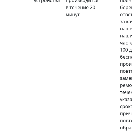
устройства
производится
полн
в течение 20
бере
минут
отве
за к
наше
наши
част
100 
бесп
прои
повт
заме
ремо
тече
указ
срока
прич
повт
обра