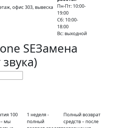
Пн-Пт: 10:00-
3 этаж, офис 303, вывеска
19:00
Сб: 10:00-
18:00
Вс: выходной
one SE
Замена
 звука)
нтия 100
1 неделя -
Полный возврат
 – мы
полный
средств – после