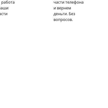
 работа
части телефона
наши
и вернем
асти
деньги. Без
вопросов.