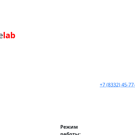
e
lab
+7 (8332) 45-77
Режим
работы: