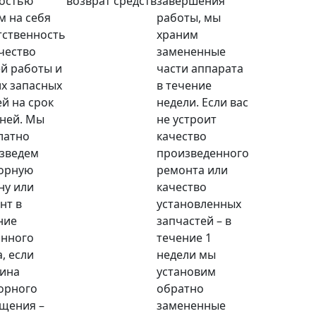
остью
возврат средств
завершения
м на себя
работы, мы
тственность
храним
ачество
замененные
й работы и
части аппарата
х запасных
в течение
ей на срок
недели. Если вас
дней. Мы
не устроит
латно
качество
зведем
произведенного
орную
ремонта или
ну или
качество
нт в
установленных
ние
запчастей – в
анного
течение 1
, если
недели мы
ина
установим
орного
обратно
щения –
замененные