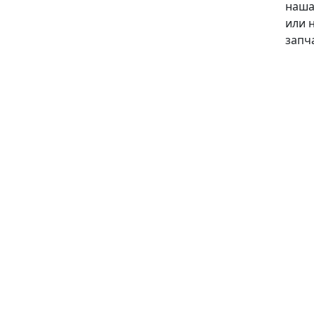
наша
или 
запч