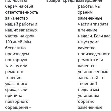
полностью
возврат средств
завершения
берем на себя
работы, мы
ответственность
храним
за качество
замененные
нашей работы и
части аппарата
наших запасных
в течение
частей на срок
недели. Если вас
100 дней. Мы
не устроит
бесплатно
качество
произведем
произведенного
повторную
ремонта или
замену или
качество
ремонт в
установленных
течение
запчастей – в
указанного
течение 1
срока, если
недели мы
причина
установим
повторного
обратно
обращения –
замененные