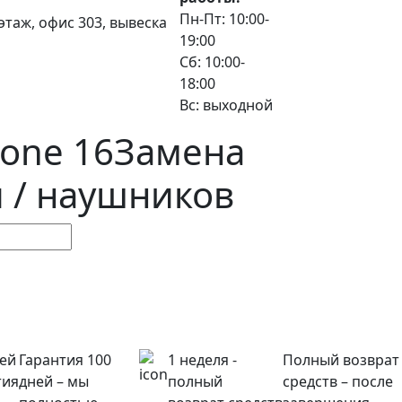
Пн-Пт: 10:00-
3 этаж, офис 303, вывеска
19:00
Сб: 10:00-
18:00
Вс: выходной
hone 16
Замена
 / наушников
ней
Гарантия 100
1 неделя -
Полный возврат
тия
дней – мы
полный
средств – после