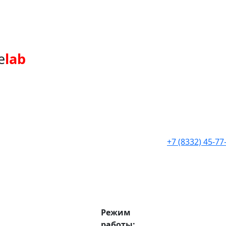
e
lab
+7 (8332) 45-77
Режим
работы: