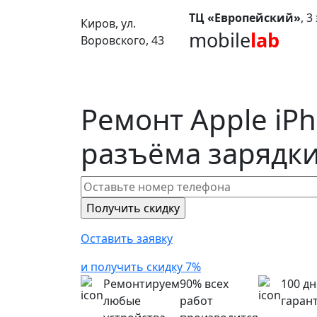
ТЦ «Европейский»
, 
Киров, ул.
mobile
lab
Воровского, 43
Ремонт Apple iP
разъёма зарядки
Оставить заявку
и получить скидку 7%
Ремонтируем
90% всех
100 д
любые
работ
гаран