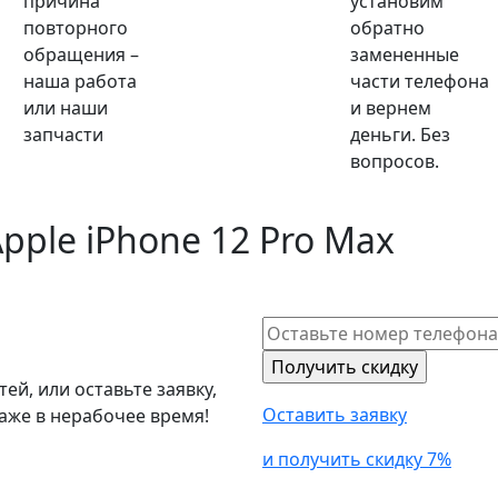
причина
установим
повторного
обратно
обращения –
замененные
наша работа
части телефона
или наши
и вернем
запчасти
деньги. Без
вопросов.
pple iPhone 12 Pro Max
й, или оставьте заявку,
Оставить заявку
аже в нерабочее время!
и получить скидку 7%