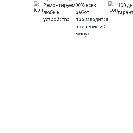
Ремонтируем
90% всех
100 д
любые
работ
гаран
устройства
производится
в течение 20
минут