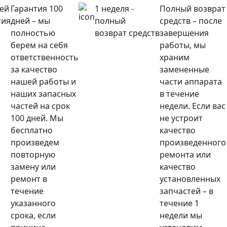
ней
Гарантия 100
1 неделя -
Полный возврат
тия
дней – мы
полный
средств – после
полностью
возврат средств
завершения
берем на себя
работы, мы
ответственность
храним
за качество
замененные
нашей работы и
части аппарата
наших запасных
в течение
частей на срок
недели. Если вас
100 дней. Мы
не устроит
бесплатно
качество
произведем
произведенного
повторную
ремонта или
замену или
качество
ремонт в
установленных
течение
запчастей – в
указанного
течение 1
срока, если
недели мы