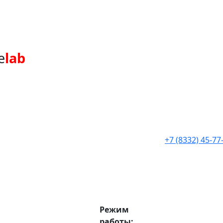
e
lab
+7 (8332) 45-77
Режим
работы: