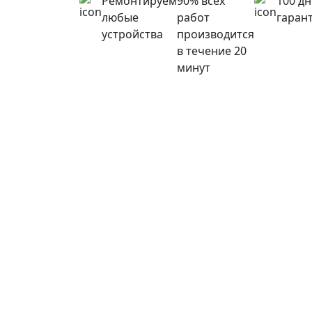
Ремонтируем
90% всех
100 д
любые
работ
гаран
устройства
производится
в течение 20
минут