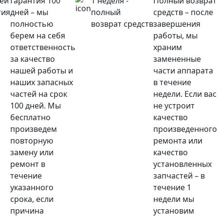
ней
Гарантия 100
1 неделя -
Полный возврат
тия
дней – мы
полный
средств – после
полностью
возврат средств
завершения
берем на себя
работы, мы
ответственность
храним
за качество
замененные
нашей работы и
части аппарата
наших запасных
в течение
частей на срок
недели. Если вас
100 дней. Мы
не устроит
бесплатно
качество
произведем
произведенного
повторную
ремонта или
замену или
качество
ремонт в
установленных
течение
запчастей – в
указанного
течение 1
срока, если
недели мы
причина
установим