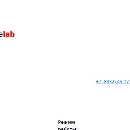
e
lab
+7 (8332) 45-77
Режим
работы: