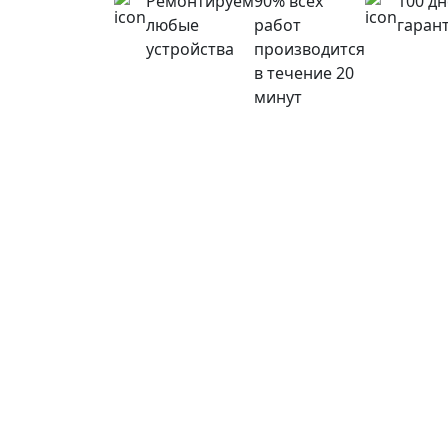
Ремонтируем
90% всех
100 д
любые
работ
гаран
устройства
производится
в течение 20
минут