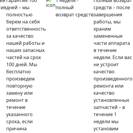
ней
Гарантия 100
1 неделя -
Полный возврат
тия
дней – мы
полный
средств – после
полностью
возврат средств
завершения
берем на себя
работы, мы
ответственность
храним
за качество
замененные
нашей работы и
части аппарата
наших запасных
в течение
частей на срок
недели. Если вас
100 дней. Мы
не устроит
бесплатно
качество
произведем
произведенного
повторную
ремонта или
замену или
качество
ремонт в
установленных
течение
запчастей – в
указанного
течение 1
срока, если
недели мы
причина
установим