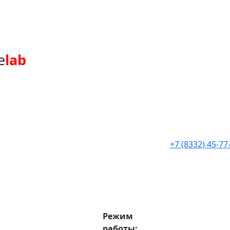
e
lab
+7 (8332) 45-77
Режим
работы: