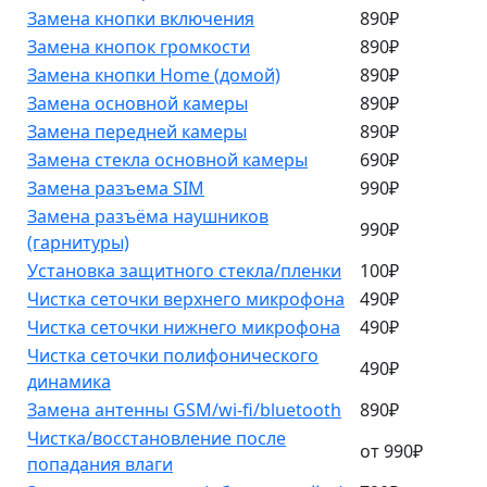
Замена кнопки включения
890₽
Замена кнопок громкости
890₽
Замена кнопки Home (домой)
890₽
Замена основной камеры
890₽
Замена передней камеры
890₽
Замена стекла основной камеры
690₽
Замена разъема SIM
990₽
Замена разъёма наушников
990₽
(гарнитуры)
Установка защитного стекла/пленки
100₽
Чистка сеточки верхнего микрофона
490₽
Чистка сеточки нижнего микрофона
490₽
Чистка сеточки полифонического
490₽
динамика
Замена антенны GSM/wi-fi/bluetooth
890₽
Чистка/восстановление после
от 990₽
попадания влаги