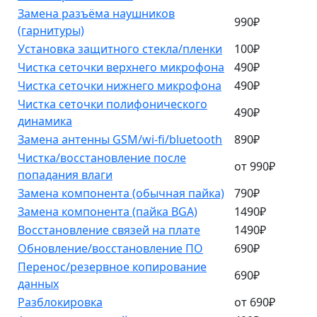
Замена разъёма наушников
990₽
(гарнитуры)
Установка защитного стекла/пленки
100₽
Чистка сеточки верхнего микрофона
490₽
Чистка сеточки нижнего микрофона
490₽
Чистка сеточки полифонического
490₽
динамика
Замена антенны GSM/wi-fi/bluetooth
890₽
Чистка/восстановление после
от 990₽
попадания влаги
Замена компонента (обычная пайка)
790₽
Замена компонента (пайка BGA)
1490₽
Восстановление связей на плате
1490₽
Обновление/восстановление ПО
690₽
Перенос/резервное копирование
690₽
данных
Разблокировка
от 690₽