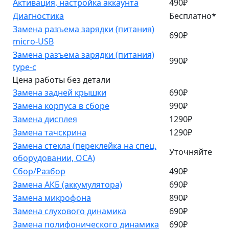
Активация, настройка аккаунта
490₽
Диагностика
Бесплатно*
Замена разъема зарядки (питания)
690₽
micro-USB
Замена разъема зарядки (питания)
990₽
type-c
Цена работы без детали
Замена задней крышки
690₽
Замена корпуса в сборе
990₽
Замена дисплея
1290₽
Замена тачскрина
1290₽
Замена стекла (переклейка на спец.
Уточняйте
оборудовании, OCA)
Сбор/Разбор
490₽
Замена АКБ (аккумулятора)
690₽
Замена микрофона
890₽
Замена слухового динамика
690₽
Замена полифонического динамика
690₽