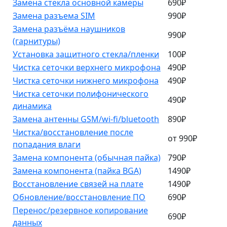
Замена стекла основной камеры
690₽
Замена разъема SIM
990₽
Замена разъёма наушников
990₽
(гарнитуры)
Установка защитного стекла/пленки
100₽
Чистка сеточки верхнего микрофона
490₽
Чистка сеточки нижнего микрофона
490₽
Чистка сеточки полифонического
490₽
динамика
Замена антенны GSM/wi-fi/bluetooth
890₽
Чистка/восстановление после
от 990₽
попадания влаги
Замена компонента (обычная пайка)
790₽
Замена компонента (пайка BGA)
1490₽
Восстановление связей на плате
1490₽
Обновление/восстановление ПО
690₽
Перенос/резервное копирование
690₽
данных