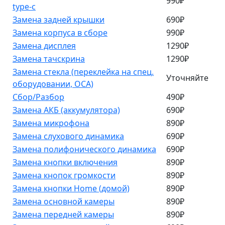
990₽
type-c
Замена задней крышки
690₽
Замена корпуса в сборе
990₽
Замена дисплея
1290₽
Замена тачскрина
1290₽
Замена стекла (переклейка на спец.
Уточняйте
оборудовании, OCA)
Сбор/Разбор
490₽
Замена АКБ (аккумулятора)
690₽
Замена микрофона
890₽
Замена слухового динамика
690₽
Замена полифонического динамика
690₽
Замена кнопки включения
890₽
Замена кнопок громкости
890₽
Замена кнопки Home (домой)
890₽
Замена основной камеры
890₽
Замена передней камеры
890₽