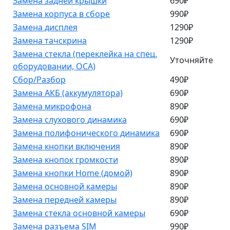
Замена задней крышки
690₽
Замена корпуса в сборе
990₽
Замена дисплея
1290₽
Замена тачскрина
1290₽
Замена стекла (переклейка на спец.
Уточняйте
оборудовании, OCA)
Сбор/Разбор
490₽
Замена АКБ (аккумулятора)
690₽
Замена микрофона
890₽
Замена слухового динамика
690₽
Замена полифонического динамика
690₽
Замена кнопки включения
890₽
Замена кнопок громкости
890₽
Замена кнопки Home (домой)
890₽
Замена основной камеры
890₽
Замена передней камеры
890₽
Замена стекла основной камеры
690₽
Замена разъема SIM
990₽