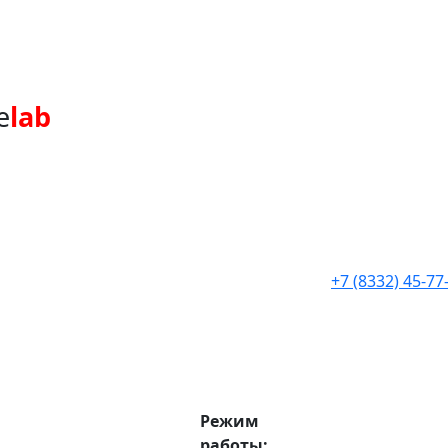
e
lab
+7 (8332) 45-77
Режим
работы: