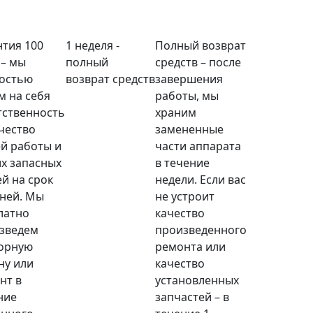
нтия 100
1 неделя -
Полный возврат
 – мы
полный
средств – после
остью
возврат средств
завершения
м на себя
работы, мы
тственность
храним
ачество
замененные
й работы и
части аппарата
х запасных
в течение
ей на срок
недели. Если вас
дней. Мы
не устроит
латно
качество
зведем
произведенного
орную
ремонта или
ну или
качество
нт в
установленных
ние
запчастей – в