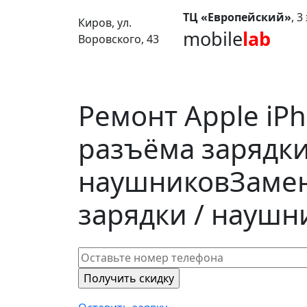
ТЦ «Европейский»
, 
Киров, ул.
mobile
lab
Воровского, 43
Ремонт Apple iP
разъёма зарядки
наушников
Заме
зарядки / наушн