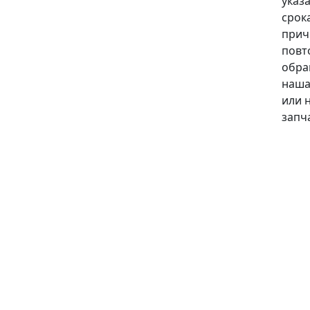
указ
срока
прич
повт
обра
наша
или 
запч