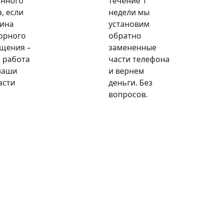
анного
течение 1
, если
недели мы
ина
установим
орного
обратно
щения –
замененные
 работа
части телефона
наши
и вернем
асти
деньги. Без
вопросов.