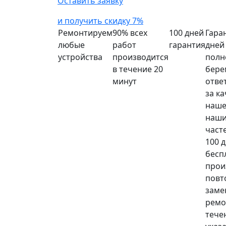
Оставить заявку
и получить скидку 7%
Ремонтируем
90% всех
100 дней
Гара
любые
работ
гарантия
дней
устройства
производится
полн
в течение 20
бере
минут
отве
за к
наше
наши
част
100 
бесп
прои
повт
заме
ремо
тече