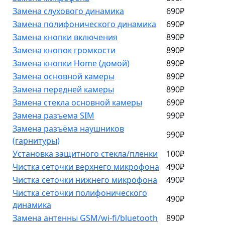
Замена слухового динамика
690₽
Замена полифонического динамика
690₽
Замена кнопки включения
890₽
Замена кнопок громкости
890₽
Замена кнопки Home (домой)
890₽
Замена основной камеры
890₽
Замена передней камеры
890₽
Замена стекла основной камеры
690₽
Замена разъема SIM
990₽
Замена разъёма наушников
990₽
(гарнитуры)
Установка защитного стекла/пленки
100₽
Чистка сеточки верхнего микрофона
490₽
Чистка сеточки нижнего микрофона
490₽
Чистка сеточки полифонического
490₽
динамика
Замена антенны GSM/wi-fi/bluetooth
890₽