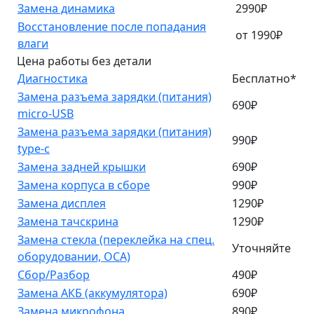
Замена динамика
2990₽
Восстановление после попадания
от 1990₽
влаги
Цена работы без детали
Диагностика
Бесплатно*
Замена разъема зарядки (питания)
690₽
micro-USB
Замена разъема зарядки (питания)
990₽
type-c
Замена задней крышки
690₽
Замена корпуса в сборе
990₽
Замена дисплея
1290₽
Замена тачскрина
1290₽
Замена стекла (переклейка на спец.
Уточняйте
оборудовании, OCA)
Сбор/Разбор
490₽
Замена АКБ (аккумулятора)
690₽
Замена микрофона
890₽