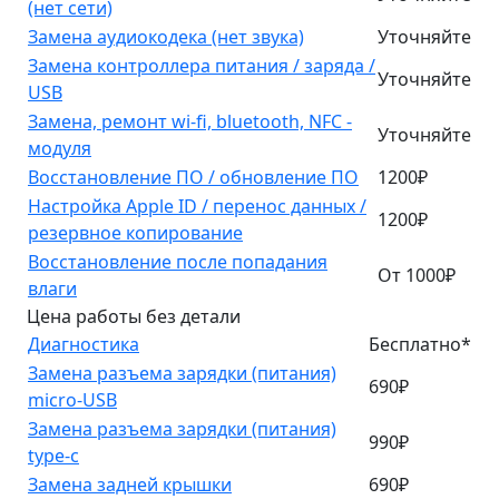
(нет сети)
Замена аудиокодека (нет звука)
Уточняйте
Замена контроллера питания / заряда /
Уточняйте
USB
Замена, ремонт wi-fi, bluetooth, NFC -
Уточняйте
модуля
Восстановление ПО / обновление ПО
1200₽
Настройка Apple ID / перенос данных /
1200₽
резервное копирование
Восстановление после попадания
От 1000₽
влаги
Цена работы без детали
Диагностика
Бесплатно*
Замена разъема зарядки (питания)
690₽
micro-USB
Замена разъема зарядки (питания)
990₽
type-c
Замена задней крышки
690₽