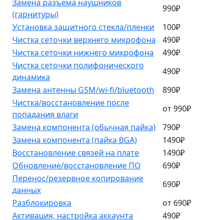
Замена разъёма наушников
990₽
(гарнитуры)
Установка защитного стекла/пленки
100₽
Чистка сеточки верхнего микрофона
490₽
Чистка сеточки нижнего микрофона
490₽
Чистка сеточки полифонического
490₽
динамика
Замена антенны GSM/wi-fi/bluetooth
890₽
Чистка/восстановление после
от 990₽
попадания влаги
Замена компонента (обычная пайка)
790₽
Замена компонента (пайка BGA)
1490₽
Восстановление связей на плате
1490₽
Обновление/восстановление ПО
690₽
Перенос/резервное копирование
690₽
данных
Разблокировка
от 690₽
Активация, настройка аккаунта
490₽