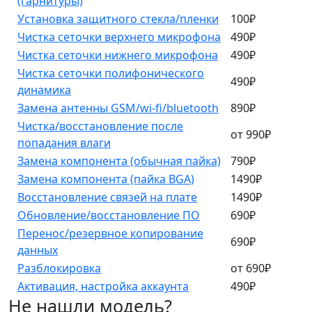
(гарнитуры)
Установка защитного стекла/пленки
100₽
Чистка сеточки верхнего микрофона
490₽
Чистка сеточки нижнего микрофона
490₽
Чистка сеточки полифонического
490₽
динамика
Замена антенны GSM/wi-fi/bluetooth
890₽
Чистка/восстановление после
от 990₽
попадания влаги
Замена компонента (обычная пайка)
790₽
Замена компонента (пайка BGA)
1490₽
Восстановление связей на плате
1490₽
Обновление/восстановление ПО
690₽
Перенос/резервное копирование
690₽
данных
Разблокировка
от 690₽
Активация, настройка аккаунта
490₽
Не нашли модель?