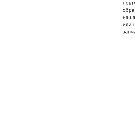
повт
обра
наша
или 
запч