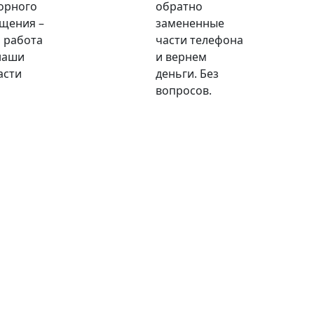
орного
обратно
щения –
замененные
 работа
части телефона
наши
и вернем
асти
деньги. Без
вопросов.