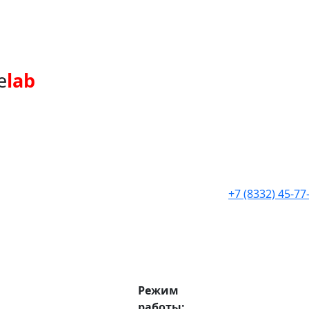
e
lab
+7 (8332) 45-77
Режим
работы: