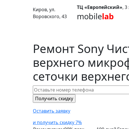
ТЦ «Европейский»
, 
Киров, ул.
mobile
lab
Воровского, 43
Ремонт Sony Чис
верхнего микро
сеточки верхне
Оставить заявку
и получить скидку 7%