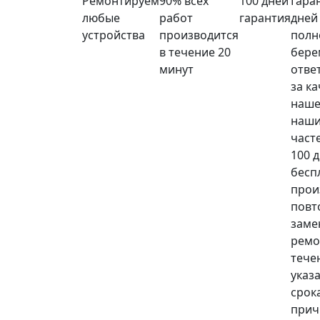
Ремонтируем
90% всех
100 дней
Гара
любые
работ
гарантия
дней
устройства
производится
полн
в течение 20
бере
минут
отве
за к
наше
наши
част
100 
бесп
прои
повт
заме
ремо
тече
указ
срока
прич