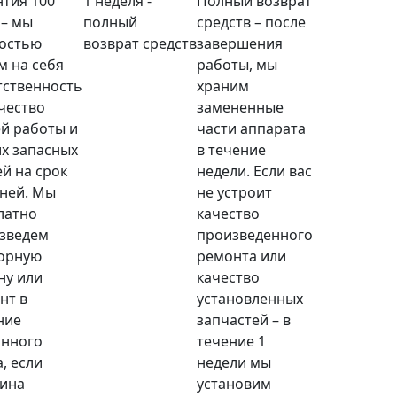
нтия 100
1 неделя -
Полный возврат
 – мы
полный
средств – после
остью
возврат средств
завершения
м на себя
работы, мы
тственность
храним
ачество
замененные
й работы и
части аппарата
х запасных
в течение
ей на срок
недели. Если вас
дней. Мы
не устроит
латно
качество
зведем
произведенного
орную
ремонта или
ну или
качество
нт в
установленных
ние
запчастей – в
анного
течение 1
, если
недели мы
ина
установим