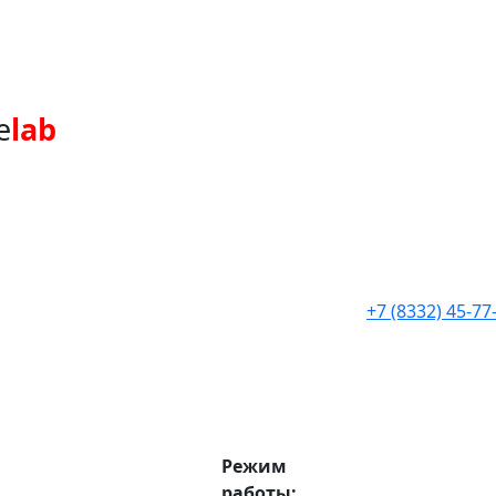
e
lab
+7 (8332) 45-77
Режим
работы: