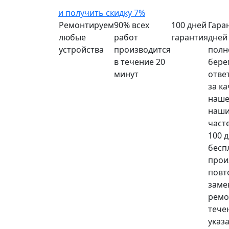
и получить скидку 7%
Ремонтируем
90% всех
100 дней
Гара
любые
работ
гарантия
дней
устройства
производится
полн
в течение 20
бере
минут
отве
за к
наше
наши
част
100 
бесп
прои
повт
заме
ремо
тече
указ