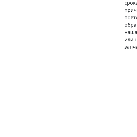
срока
прич
повт
обра
наша
или 
запч