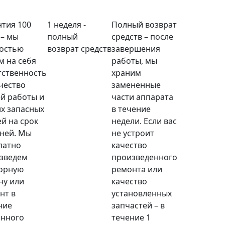
нтия 100
1 неделя -
Полный возврат
 – мы
полный
средств – после
остью
возврат средств
завершения
м на себя
работы, мы
тственность
храним
ачество
замененные
й работы и
части аппарата
х запасных
в течение
ей на срок
недели. Если вас
дней. Мы
не устроит
латно
качество
зведем
произведенного
орную
ремонта или
ну или
качество
нт в
установленных
ние
запчастей – в
анного
течение 1