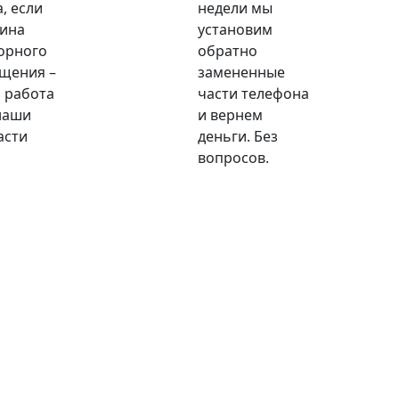
, если
недели мы
ина
установим
орного
обратно
щения –
замененные
 работа
части телефона
наши
и вернем
асти
деньги. Без
вопросов.