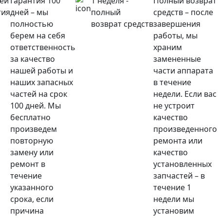
ней
Гарантия 100
1 неделя -
Полный возврат
тия
дней – мы
полный
средств – после
полностью
возврат средств
завершения
берем на себя
работы, мы
ответственность
храним
за качество
замененные
нашей работы и
части аппарата
наших запасных
в течение
частей на срок
недели. Если вас
100 дней. Мы
не устроит
бесплатно
качество
произведем
произведенного
повторную
ремонта или
замену или
качество
ремонт в
установленных
течение
запчастей – в
указанного
течение 1
срока, если
недели мы
причина
установим