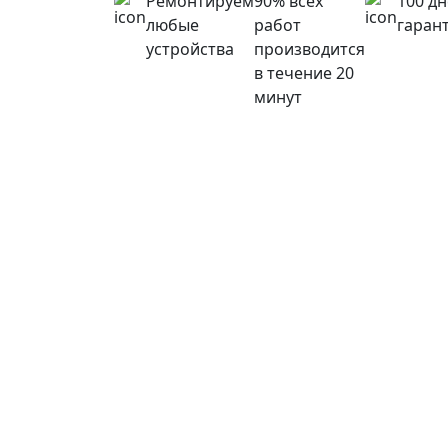
Ремонтируем
90% всех
100 д
любые
работ
гаран
устройства
производится
в течение 20
минут