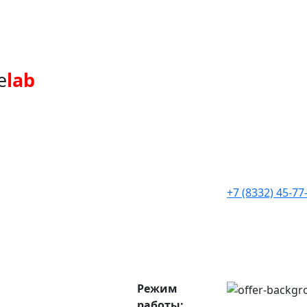
e
lab
+7 (8332) 45-77
Режим
работы: