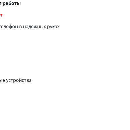
 работы
ет
телефон в надежных руках
е устройства