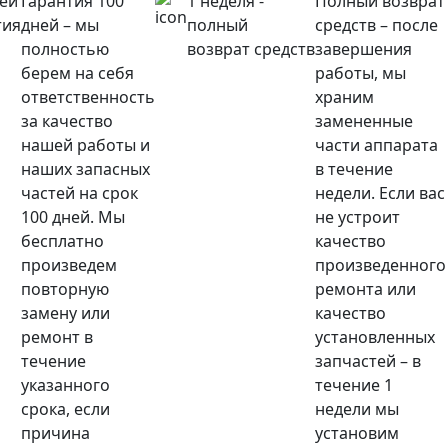
ней
Гарантия 100
1 неделя -
Полный возврат
тия
дней – мы
полный
средств – после
полностью
возврат средств
завершения
берем на себя
работы, мы
ответственность
храним
за качество
замененные
нашей работы и
части аппарата
наших запасных
в течение
частей на срок
недели. Если вас
100 дней. Мы
не устроит
бесплатно
качество
произведем
произведенного
повторную
ремонта или
замену или
качество
ремонт в
установленных
течение
запчастей – в
указанного
течение 1
срока, если
недели мы
причина
установим