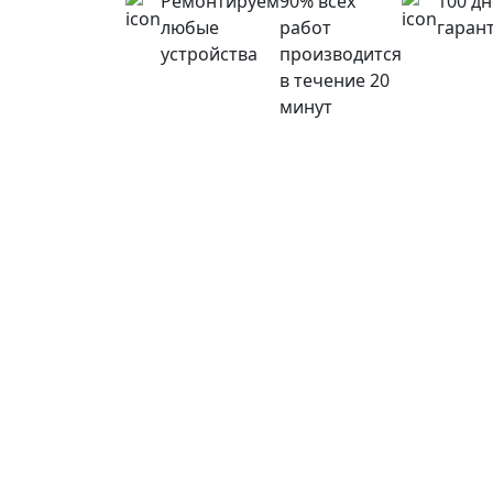
Ремонтируем
90% всех
100 д
любые
работ
гаран
устройства
производится
в течение 20
минут