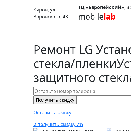
ТЦ «Европейский»
, 
Киров, ул.
mobile
lab
Воровского, 43
Ремонт LG Устан
стекла/пленки
Ус
защитного стекл
Оставить заявку
и получить скидку 7%