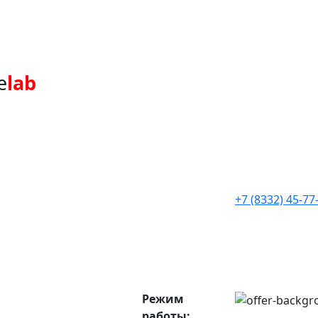
e
lab
+7 (8332) 45-77
Режим
работы: