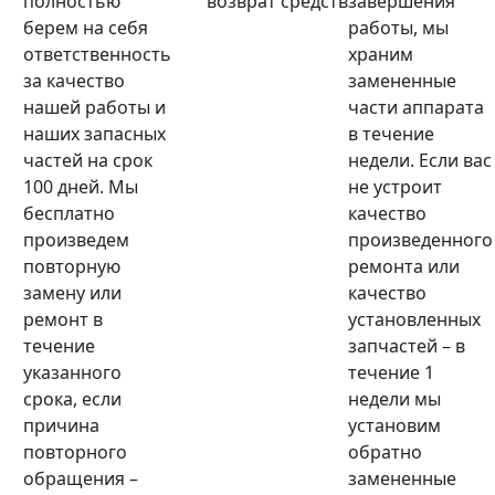
полностью
возврат средств
завершения
берем на себя
работы, мы
ответственность
храним
за качество
замененные
нашей работы и
части аппарата
наших запасных
в течение
частей на срок
недели. Если вас
100 дней. Мы
не устроит
бесплатно
качество
произведем
произведенного
повторную
ремонта или
замену или
качество
ремонт в
установленных
течение
запчастей – в
указанного
течение 1
срока, если
недели мы
причина
установим
повторного
обратно
обращения –
замененные