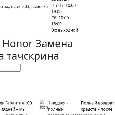
Пн-Пт: 10:00-
3 этаж, офис 303, вывеска
19:00
Сб: 10:00-
18:00
Вс: выходной
 Honor Замена
а тачскрина
ней
Гарантия 100
1 неделя -
Полный возврат
тия
дней – мы
полный
средств – после