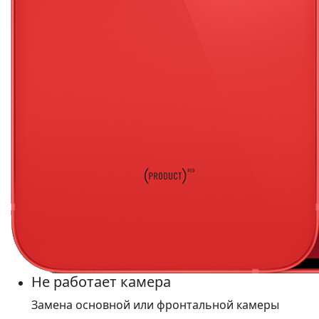
Не работает камера
Замена основной или фронтальной камеры