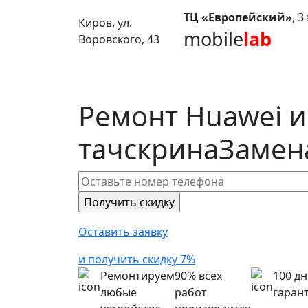
ТЦ «Европейский»
, 
Киров, ул.
mobile
lab
Воровского, 43
Ремонт Huawei и
тачскрина
Замен
Оставить заявку
и получить скидку 7%
Ремонтируем
90% всех
100 д
любые
работ
гаран