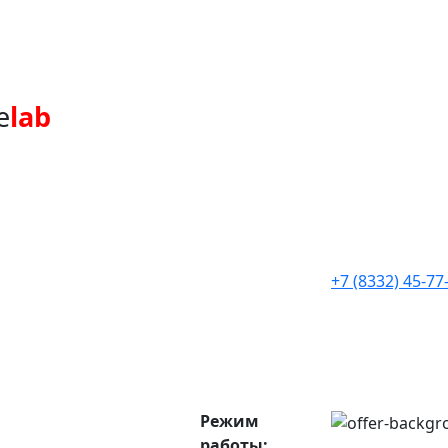
e
lab
+7 (8332) 45-77
Режим
работы: