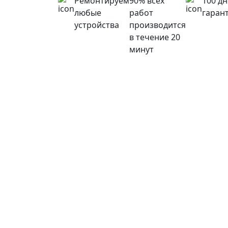
Ремонтируем
90% всех
100 д
любые
работ
гаран
устройства
производится
в течение 20
минут