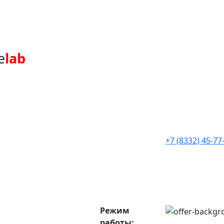
e
lab
+7 (8332) 45-77
Режим
работы: