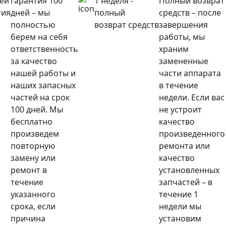
ней
Гарантия 100
1 неделя -
Полный возврат
тия
дней – мы
полный
средств – после
полностью
возврат средств
завершения
берем на себя
работы, мы
ответственность
храним
за качество
замененные
нашей работы и
части аппарата
наших запасных
в течение
частей на срок
недели. Если вас
100 дней. Мы
не устроит
бесплатно
качество
произведем
произведенного
повторную
ремонта или
замену или
качество
ремонт в
установленных
течение
запчастей – в
указанного
течение 1
срока, если
недели мы
причина
установим