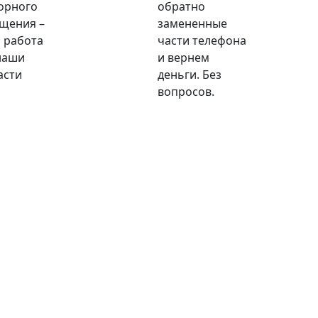
орного
обратно
щения –
замененные
 работа
части телефона
наши
и вернем
асти
деньги. Без
вопросов.