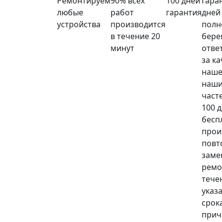
Ремонтируем
90% всех
100 дней
Гара
любые
работ
гарантия
дней
устройства
производится
полн
в течение 20
бере
минут
отве
за к
наше
наши
част
100 
бесп
прои
повт
заме
ремо
тече
указ
срока
прич