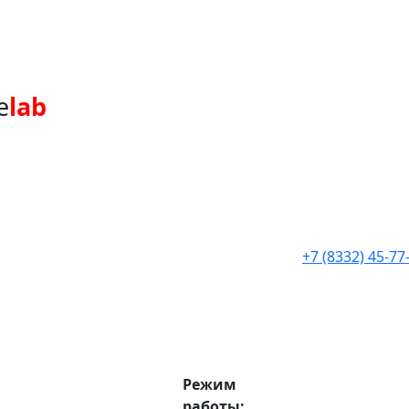
e
lab
+7 (8332) 45-77
Режим
работы: