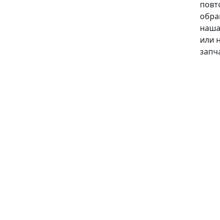
повт
обра
наша
или 
запч