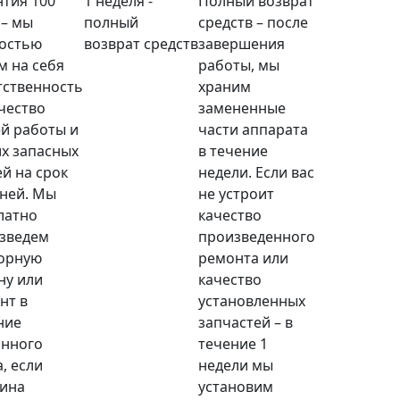
нтия 100
1 неделя -
Полный возврат
 – мы
полный
средств – после
остью
возврат средств
завершения
м на себя
работы, мы
тственность
храним
ачество
замененные
й работы и
части аппарата
х запасных
в течение
ей на срок
недели. Если вас
дней. Мы
не устроит
латно
качество
зведем
произведенного
орную
ремонта или
ну или
качество
нт в
установленных
ние
запчастей – в
анного
течение 1
, если
недели мы
ина
установим