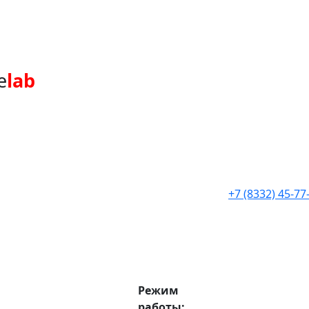
e
lab
+7 (8332) 45-77
Режим
работы: