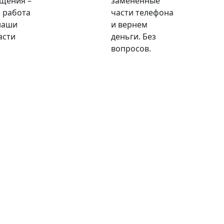
щения –
замененные
 работа
части телефона
наши
и вернем
асти
деньги. Без
вопросов.