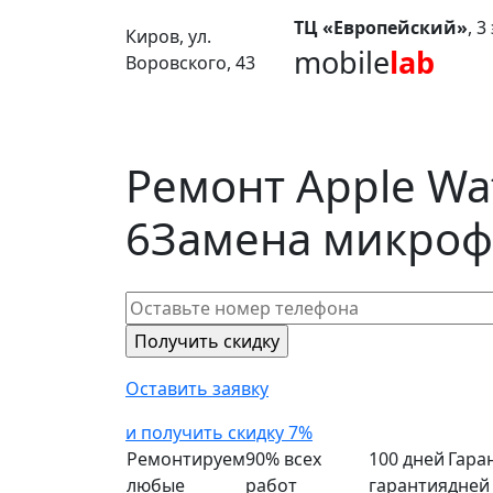
ТЦ «Европейский»
, 
Киров, ул.
mobile
lab
Воровского, 43
Ремонт Apple Wat
6
Замена микроф
Оставить заявку
и получить скидку 7%
Ремонтируем
90% всех
100 дней
Гара
любые
работ
гарантия
дней