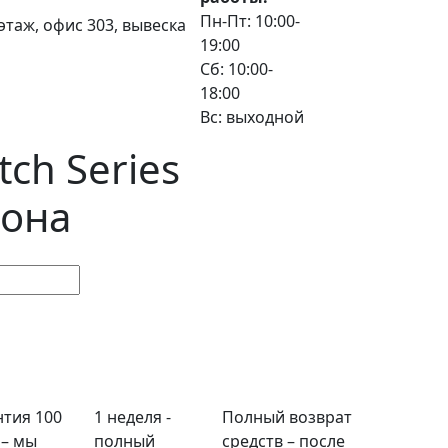
Пн-Пт: 10:00-
3 этаж, офис 303, вывеска
19:00
Сб: 10:00-
18:00
Вс: выходной
ch Series
она
нтия 100
1 неделя -
Полный возврат
 – мы
полный
средств – после