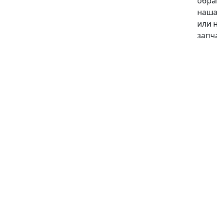
обра
наша
или 
запч