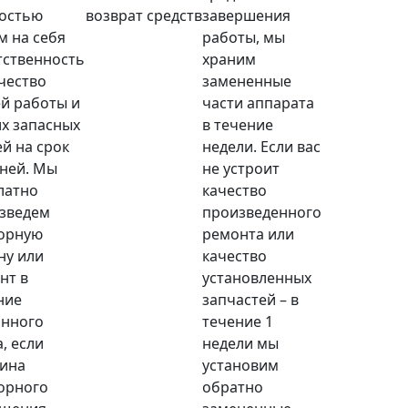
остью
возврат средств
завершения
м на себя
работы, мы
тственность
храним
ачество
замененные
й работы и
части аппарата
х запасных
в течение
ей на срок
недели. Если вас
дней. Мы
не устроит
латно
качество
зведем
произведенного
орную
ремонта или
ну или
качество
нт в
установленных
ние
запчастей – в
анного
течение 1
, если
недели мы
ина
установим
орного
обратно