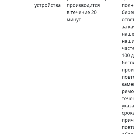
устройства
производится
полн
в течение 20
бере
минут
отве
за к
наше
наши
част
100 
бесп
прои
повт
заме
ремо
тече
указ
срока
прич
повт