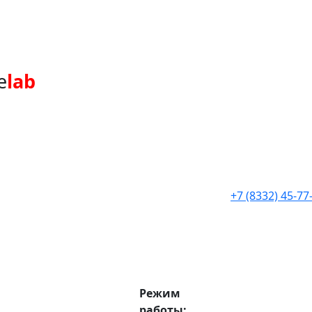
e
lab
+7 (8332) 45-77
Режим
работы: