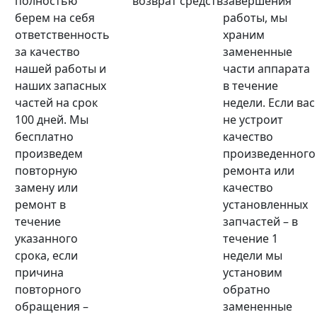
полностью
возврат средств
завершения
берем на себя
работы, мы
ответственность
храним
за качество
замененные
нашей работы и
части аппарата
наших запасных
в течение
частей на срок
недели. Если вас
100 дней. Мы
не устроит
бесплатно
качество
произведем
произведенного
повторную
ремонта или
замену или
качество
ремонт в
установленных
течение
запчастей – в
указанного
течение 1
срока, если
недели мы
причина
установим
повторного
обратно
обращения –
замененные