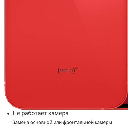
Не работает камера
Замена основной или фронтальной камеры