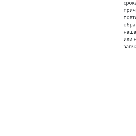
срока
прич
повт
обра
наша
или 
запч