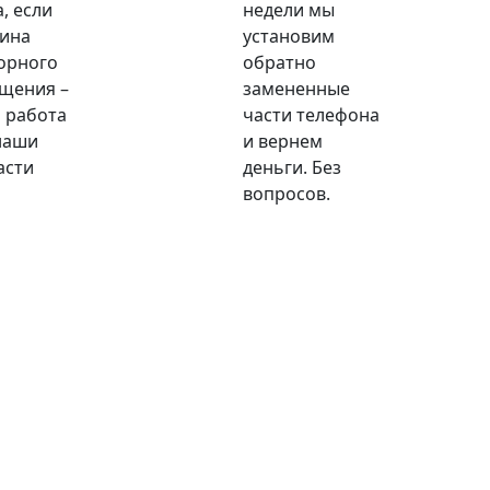
, если
недели мы
ина
установим
орного
обратно
щения –
замененные
 работа
части телефона
наши
и вернем
асти
деньги. Без
вопросов.