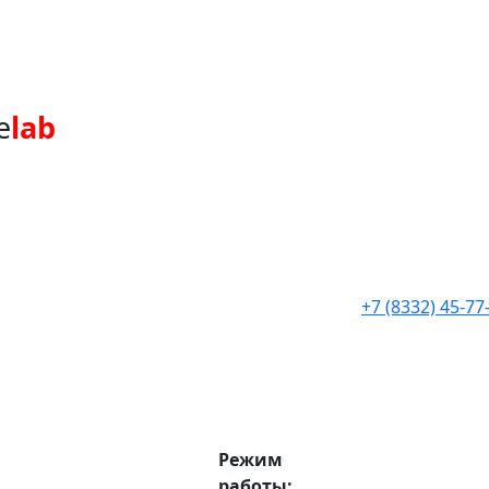
e
lab
+7 (8332) 45-77
Режим
работы: