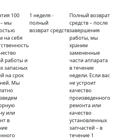
нтия 100
1 неделя -
Полный возврат
 – мы
полный
средств – после
остью
возврат средств
завершения
м на себя
работы, мы
тственность
храним
ачество
замененные
й работы и
части аппарата
х запасных
в течение
ей на срок
недели. Если вас
дней. Мы
не устроит
латно
качество
зведем
произведенного
орную
ремонта или
ну или
качество
нт в
установленных
ние
запчастей – в
анного
течение 1