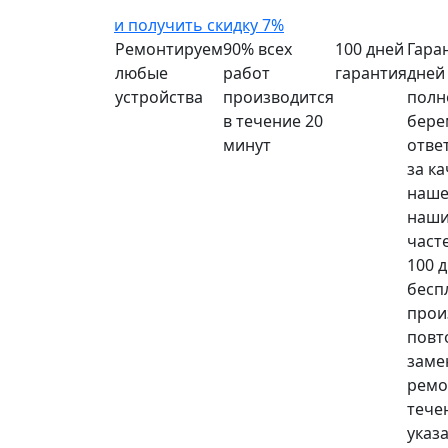
и получить скидку 7%
Ремонтируем
90% всех
100 дней
Гара
любые
работ
гарантия
дней
устройства
производится
полн
в течение 20
бере
минут
отве
за к
наше
наши
част
100 
бесп
прои
повт
заме
ремо
тече
указ