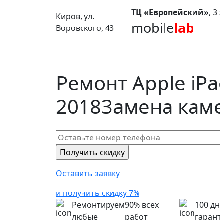
ТЦ «Европейский»
, 
Киров, ул.
mobile
lab
Воровского, 43
Ремонт Apple iPad
2018
Замена кам
Оставить заявку
и получить скидку 7%
Ремонтируем
90% всех
100 д
любые
работ
гаран