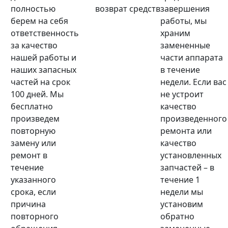
полностью
возврат средств
завершения
берем на себя
работы, мы
ответственность
храним
за качество
замененные
нашей работы и
части аппарата
наших запасных
в течение
частей на срок
недели. Если вас
100 дней. Мы
не устроит
бесплатно
качество
произведем
произведенного
повторную
ремонта или
замену или
качество
ремонт в
установленных
течение
запчастей – в
указанного
течение 1
срока, если
недели мы
причина
установим
повторного
обратно