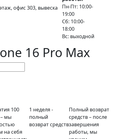
Пн-Пт: 10:00-
3 этаж, офис 303, вывеска
19:00
Сб: 10:00-
18:00
Вс: выходной
one 16 Pro Max
нтия 100
1 неделя -
Полный возврат
 – мы
полный
средств – после
остью
возврат средств
завершения
м на себя
работы, мы