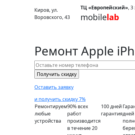
ТЦ «Европейский»
, 
Киров, ул.
mobile
lab
Воровского, 43
Ремонт Apple iPh
Оставить заявку
и получить скидку 7%
Ремонтируем
90% всех
100 дней
Гара
любые
работ
гарантия
дней
устройства
производится
полн
в течение 20
бере