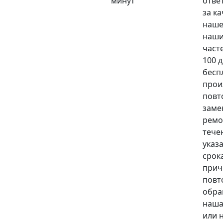
минут
отве
за к
наше
наши
част
100 
бесп
прои
повт
заме
ремо
тече
указ
срока
прич
повт
обра
наша
или 