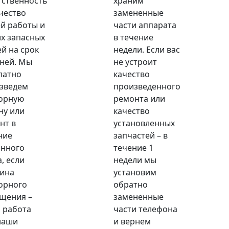
тственность
храним
ачество
замененные
й работы и
части аппарата
х запасных
в течение
ей на срок
недели. Если вас
дней. Мы
не устроит
латно
качество
зведем
произведенного
орную
ремонта или
ну или
качество
нт в
установленных
ние
запчастей – в
анного
течение 1
, если
недели мы
ина
установим
орного
обратно
щения –
замененные
 работа
части телефона
наши
и вернем