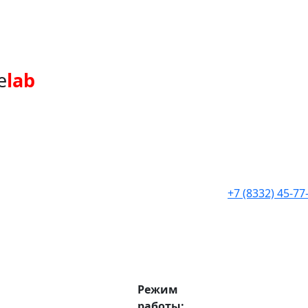
e
lab
+7 (8332) 45-77
Режим
работы: