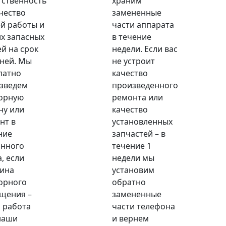
тственность
храним
ачество
замененные
й работы и
части аппарата
х запасных
в течение
ей на срок
недели. Если вас
дней. Мы
не устроит
латно
качество
зведем
произведенного
орную
ремонта или
ну или
качество
нт в
установленных
ние
запчастей – в
анного
течение 1
, если
недели мы
ина
установим
орного
обратно
щения –
замененные
 работа
части телефона
наши
и вернем