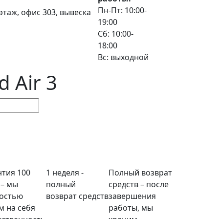
Пн-Пт: 10:00-
3 этаж, офис 303, вывеска
19:00
Сб: 10:00-
18:00
Вс: выходной
 Air 3
нтия 100
1 неделя -
Полный возврат
 – мы
полный
средств – после
остью
возврат средств
завершения
м на себя
работы, мы