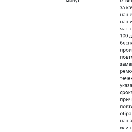
минут
отве
за к
наше
наши
част
100 
бесп
прои
повт
заме
ремо
тече
указ
срока
прич
повт
обра
наша
или 