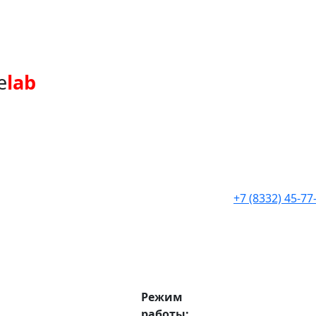
e
lab
+7 (8332) 45-77
Режим
работы: