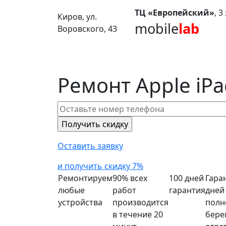
ТЦ «Европейский»
, 
Киров, ул.
mobile
lab
Воровского, 43
Ремонт Apple iPad
Оставить заявку
и получить скидку 7%
Ремонтируем
90% всех
100 дней
Гара
любые
работ
гарантия
дней
устройства
производится
полн
в течение 20
бере